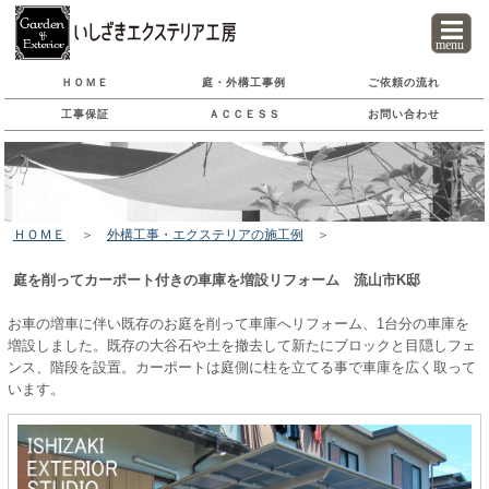
menu
ＨＯＭＥ
庭・外構工事
例
ご依頼の流れ
工事保証
ＡＣＣＥＳＳ
お問い合わせ
ＨＯＭＥ
＞
外構工事・エクステリアの施工例
＞
庭を削ってカーポート付きの車庫を増設リフォーム 流山市K邸
お車の増車に伴い既存のお庭を削って車庫へリフォーム、1台分の車庫を
増設しました。既存の大谷石や土を撤去して新たにブロックと目隠しフェ
ンス、階段を設置。カーポートは庭側に柱を立てる事で車庫を広く取って
います。