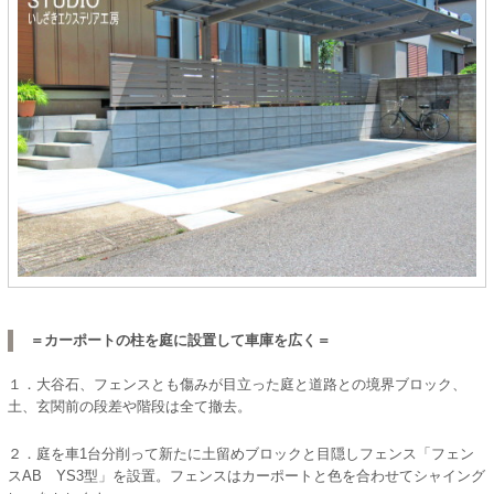
＝カーポートの柱を庭に設置して車庫を広く＝
１．大谷石、フェンスとも傷みが目立った庭と道路との境界ブロック、
土、玄関前の段差や階段は全て撤去。
２．庭を車1台分削って新たに土留めブロックと目隠しフェンス「フェン
スAB YS3型」を設置。フェンスはカーポートと色を合わせてシャイング