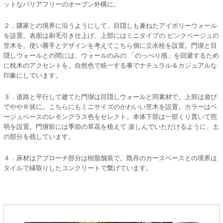
ットなバリアフリーのオープン外構に。
２．隣家との境界に沿うようにして、目隠しも兼ねたアイボリーウォール
を設置。表面は刷毛引き仕上げ、上部にはミニタイプの ピンクベージュの
笠木を。使い勝手とデザインを考えてこちら側に立水栓を設置。門塀と目
隠しウォールとの間には、ウォールのみの 「のっぺり感」を回避するため
に枕木のアクセントを。自然色で統一する事でナチュラル＆カジュアルな
印象にしています。
３．道路と平行して建てた門塀は目隠しウォールと同素材で。上部は遊び
でややＲ状に。こちらにもミニサイズのかわいい笠木を設置。カラーはベ
ージュベースのレモングラス色をセレクト。本体下部は一部くり貫いて照
明を設置。門塀前には季節の草花を植えて 楽しんでいただけるように、土
の部分を残しています。
４．床材はアプローチ部分は樹脂舗装で。既存のカースペースとの境界は
タイルで縁取りしたコンクリートで繋げています。