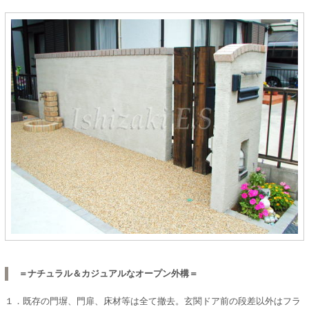
＝ナチュラル＆カジュアルなオープン外構＝
１．既存の門塀、門扉、床材等は全て撤去。玄関ドア前の段差以外はフラ