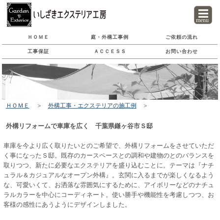
menu
ＨＯＭＥ
庭・外構工事
例
ご依頼の流れ
工事保証
ＡＣＣＥＳＳ
お問い合わせ
ＨＯＭＥ
＞
外構工事・エクステリアの施工例
＞
外構リフォームで車庫を広く 千葉県鎌ヶ谷市Ｓ邸
車庫を今より広く取りたいとのご希望で、外構リフォームをさせていただ
く事になったＳ邸。既存のカースペースとの調和や建物のとのバランスを
取りつつ、新たに必要なエクステリアを盛り込むことに。テーマは『ナチ
ュラル＆カジュアルなオープン外構』。玄関に入るまでが楽しくなるよう
な、可愛いくて、お洒落な雰囲気にするために、アイボリーなどのナチュ
ラルカラーを中心にコーディネート。使い勝手や機能性を考慮しつつ、お
客様の感性にあうようにデザインしました。