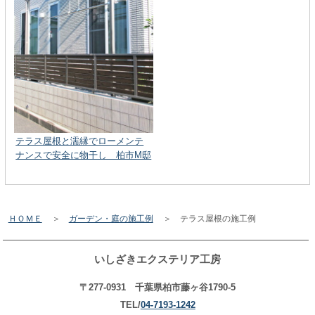
テラス屋根と濡縁でローメンテ
ナンスで安全に物干し 柏市M邸
ＨＯＭＥ
＞
ガーデン・庭の施工例
＞ テラス屋根の施工例
いしざきエクステリア工房
〒277-0931 千葉県柏市藤ヶ谷1790-5
TEL/
04-7193-1242