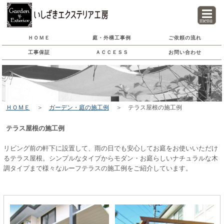
menu
ＨＯＭＥ
庭・外構工事
例
ご依頼の流れ
工事保証
ＡＣＣＥＳＳ
お問い合わせ
ＨＯＭＥ
＞
ガーデン・庭の施工例
＞ テラス屋根の施工例
テラス屋根の施工例
リビング前の軒下に設置して、雨の日でも安心してお庭をお使いいただけ
るテラス屋根。シンプルなタイプからモダン・お庭らしいナチュラルな木
調タイプまで様々なルーフテラスの施工例をご紹介しています。