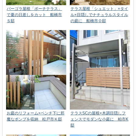
パーゴラ屋根「ポーチテラス」
テラス屋根「シュエット」×タイ
で夏の日差しをカット 船橋市
ル×目隠しでナチュラルスタイル
Ｓ邸
の庭に 船橋市Ｏ邸
お庭のリフォーム×ベンチ下に邪
テラスSCの屋根×木調目隠しフ
魔なポンプを収納 松戸市Ｋ邸
ェンスでモダンな小庭に 柏市K
邸