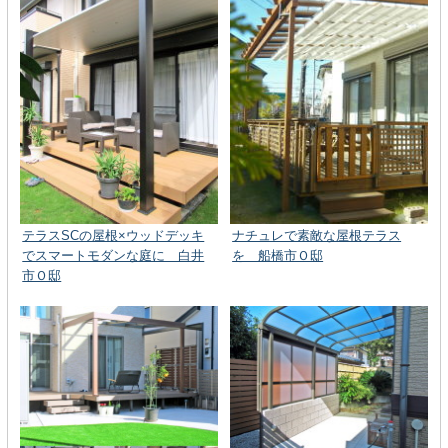
テラスSCの屋根×ウッドデッキ
ナチュレで素敵な屋根テラス
でスマートモダンな庭に 白井
を 船橋市Ｏ邸
市Ｏ邸