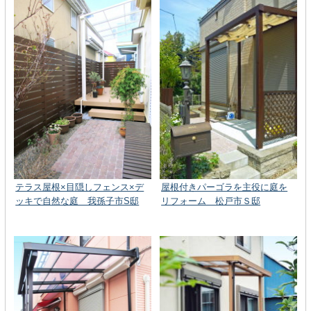
テラス屋根×目隠しフェンス×デ
屋根付きパーゴラを主役に庭を
ッキで自然な庭 我孫子市S邸
リフォーム 松戸市Ｓ邸