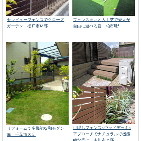
セレビューフェンスでクローズ
フェンス囲いと人工芝で愛犬が
ガーデン 松戸市Ｍ邸
自由に遊べる庭 柏市I邸
目隠しフェンス×ウッドデッキ×
リフォームで多機能な和モダン
アプローチでナチュラルで機能
庭 千葉市Ｓ邸
的な庭に 市川市Ｙ邸