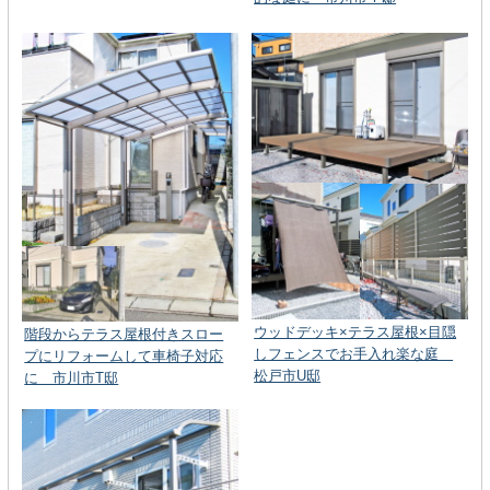
ウッドデッキ×テラス屋根×目隠
階段からテラス屋根付きスロー
しフェンスでお手入れ楽な庭
プにリフォームして車椅子対応
松戸市U邸
に 市川市T邸