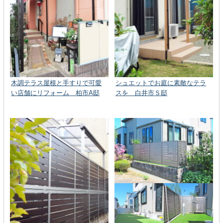
木調テラス屋根と手すりで可愛
シュエットでお庭に素敵なテラ
い店舗にリフォーム 柏市A邸
スを 白井市Ｓ邸