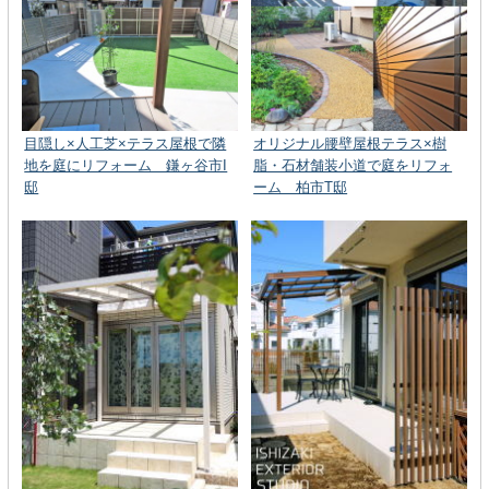
目隠し×人工芝×テラス屋根で隣
オリジナル腰壁屋根テラス×樹
地を庭にリフォーム 鎌ヶ谷市I
脂・石材舗装小道で庭をリフォ
邸
ーム 柏市T邸